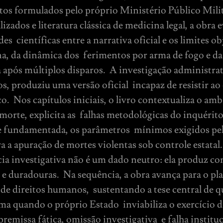
itos formulados pelo próprio Ministério Público Milit
izados e literatura clássica de medicina legal, a obra 
s científicas entre a narrativa oficial e os limites ob
na, da dinâmica dos ferimentos por arma de fogo e d
após múltiplos disparos. A investigação administrat
tos, produziu uma versão oficial incapaz de resistir ao
co. Nos capítulos iniciais, o livro contextualiza o am
 morte, explicita as falhas metodológicas do inquérito
 e fundamentada, os parâmetros mínimos exigidos pel
a a apuração de mortes violentas sob controle estata
cia investigativa não é um dado neutro: ela produz c
s e duradouras. Na sequência, a obra avança para o pl
 de direitos humanos, sustentando a tese central de q
ima quando o próprio Estado inviabiliza o exercício 
premissa fática, omissão investigativa e falha institu