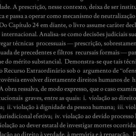
ade. A prescrição, nesse contexto, deixa de ser insti
ca e passa a operar como mecanismo de neutralização 
o Capítulo 24 em diante, o livro assume caráter de
 internacional. Analisa-se como decisões judiciais su
egar técnicas processuais — prescrição, sobrestamen
uada de precedentes e filtros recursais formais — pa
e do mérito substancial. Demonstra-se que tais téc
o Recurso Extraordinário sob o argumento de “ofens
trovérsia envolver diretamente direitos humanos de h
A obra ressalva, de modo expresso, que o caso exami
ucionais graves, entre as quais: i. violação ao direito 
ca; ii. violação à dignidade da pessoa humana; iii. vio
a jurisdicional efetiva; iv. violação ao devido processo 
violação ao dever estatal de investigar mortes ocorrida
olação ao direito à verdade, à memória e à reparação. 