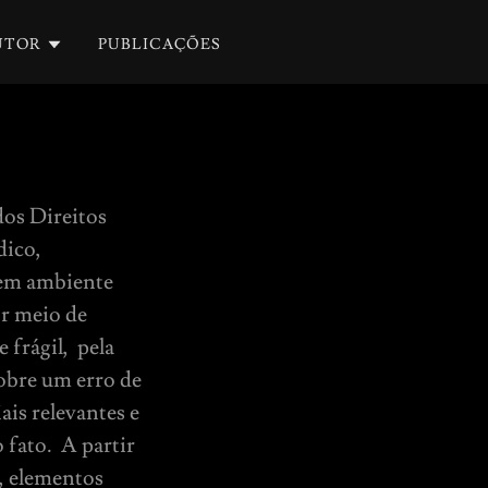
UTOR
PUBLICAÇÕES
dos Direitos
dico,
a em ambiente
or meio de
 frágil, pela
sobre um erro de
ais relevantes e
 fato. A partir
, elementos