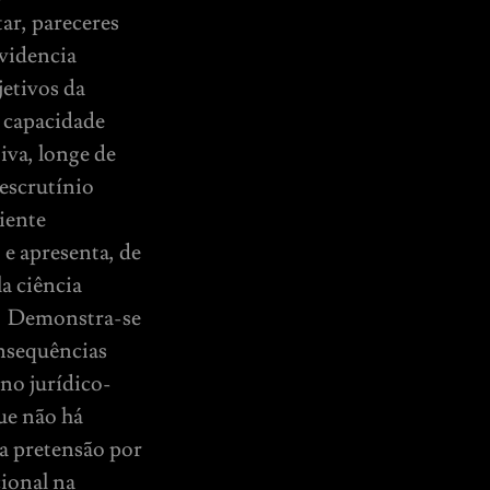
ar, pareceres
evidencia
jetivos da
a capacidade
iva, longe de
 escrutínio
biente
 e apresenta, de
a ciência
l. Demonstra-se
onsequências
ano jurídico-
ue não há
da pretensão por
cional na