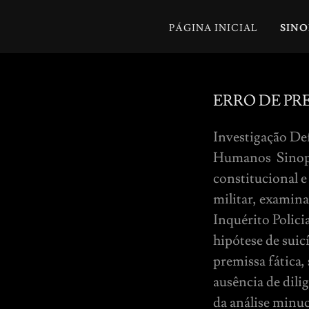
PÁGINA INICIAL
SINO
ERRO DE PR
Investigação Def
Humanos Sinopse
constitucional e
militar, examina
Inquérito Polici
hipótese de suic
premissa fática,
ausência de dili
da análise minu