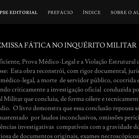
PSE EDITORIAL
PREFÁCIO
ÍNDICE
SOBRE O A
EMISSA FÁTICA NO INQUÉRITO MILITAR
iciente, Prova Médico-Legal e a Violação Estrutural 
: Esta obra reconstrói, com rigor documental, jurí
 médico-legal, a morte de servidor público, ocorrid
ndo criticamente a investigação oficial conduzida p
al Militar que concluiu, de forma célere e tecnicamente
ídio. O livro demonstra que essa conclusão repousa 
 sustentado por laudos inconclusivos, omissões perici
gências investigativas compatíveis com a gravidade do
ciosa de documentos originais, exames necroscópicos