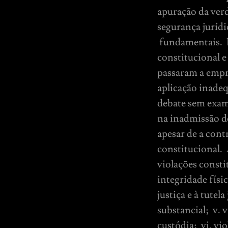
apuração da verd
segurança jurídi
fundamentais. D
constitucional e
passaram a empr
aplicação inadeq
debate sem exam
na inadmissão d
apesar de a con
constitucional. 
violações constit
integridade físi
justiça e à tutel
substancial; v. 
custódia; vi. vi