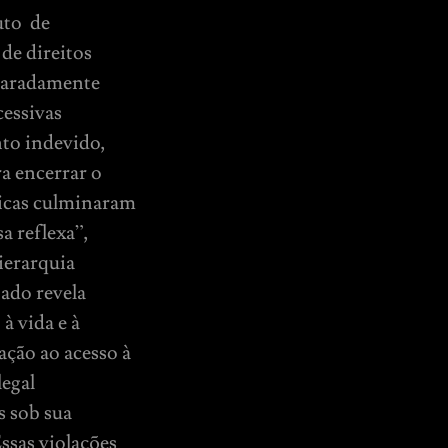
tuto de
de direitos
claradamente
cessivas
to indevido,
ra encerrar o
nicas culminaram
a reflexa”,
ierarquia
nado revela
à vida e à
lação ao acesso à
legal
s sob sua
Essas violações