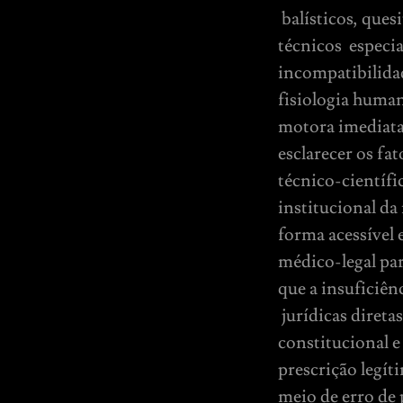
balísticos, ques
técnicos especial
incompatibilidade
fisiologia huma
motora imediata 
esclarecer os fa
técnico-científi
institucional da
forma acessível
médico-legal par
que a insuficiên
jurídicas direta
constitucional e
prescrição legít
meio de erro de 