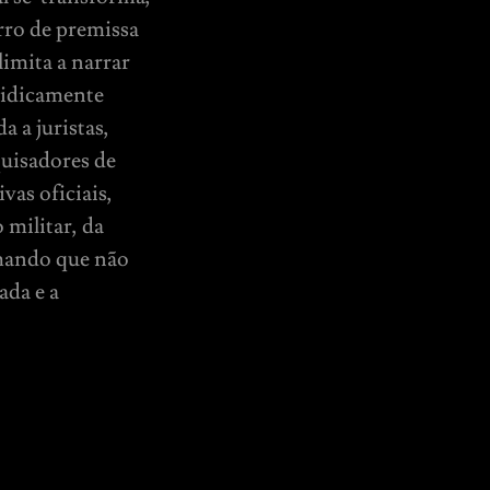
rro de premissa
limita a narrar
ridicamente
 a juristas,
uisadores de
vas oficiais,
 militar, da
rmando que não
ada e a