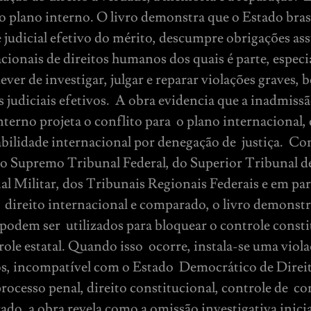
o plano interno. O livro demonstra que o Estado bras
 judicial efetivo do mérito, descumpre obrigações a
cionais de direitos humanos dos quais é parte, espec
er de investigar, julgar e reparar violações graves,
s judiciais efetivos. A obra evidencia que a inadmiss
nterno projeta o conflito para o plano internacional
abilidade internacional por denegação de justiça. C
do Supremo Tribunal Federal, do Superior Tribunal de
al Militar, dos Tribunais Regionais Federais e em pa
direito internacional e comparado, o livro demonstra
podem ser utilizados para bloquear o controle consti
ole estatal. Quando isso ocorre, instala-se uma viola
s, incompatível com o Estado Democrático de Direit
processo penal, direito constitucional, controle de 
ado, a obra revela como a omissão investigativa inici