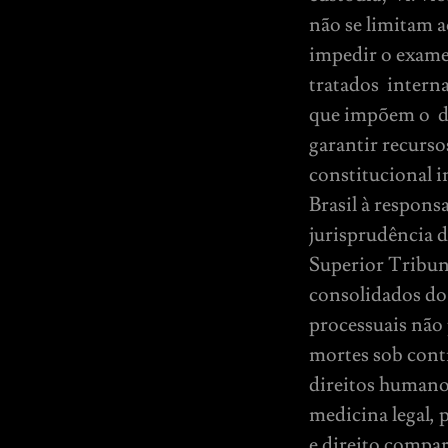
não se limitam a
impedir o exame
tratados interna
que impõem o dev
garantir recurso
constitucional i
Brasil à respons
jurisprudência 
Superior Tribun
consolidados do 
processuais não 
mortes sob contr
direitos humano
medicina legal, 
e direito compar