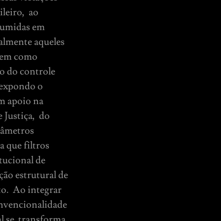
ileiro, ao
ssumidas em
ialmente aqueles
 bem como
ão do controle
, expondo o
om apoio na
 Justiça, do
râmetros
 que filtros
tucional de
ção estrutural de
o. Ao integrar
convencionalidade
al se transforma,